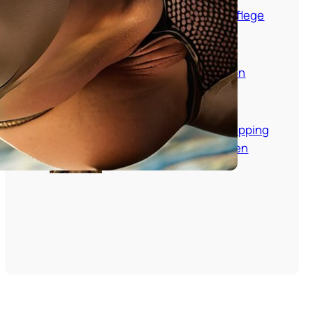
Blonde Haare Fetisch Pflege
und Styling Guide
Fetisch Trends mit Nylon
Materialien erklärt
Amazon DE Fetisch Shopping
Tipps und Empfehlungen