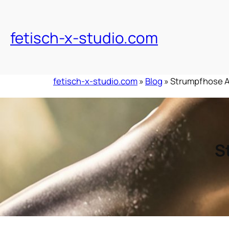
Zum
Inhalt
springen
fetisch-x-studio.com
fetisch-x-studio.com
»
Blog
»
Strumpfhose A
S